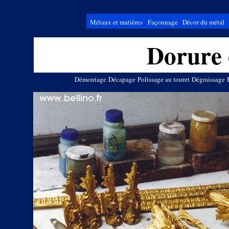
Métaux et matières
Façonnage
Décor du métal
Dorure 
Démontage
Décapage
Polissage au touret
Dégraissage