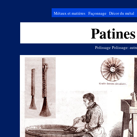
Métaux et matières
Façonnage
Décor du métal
Patines
Polissage
Polissage: autr