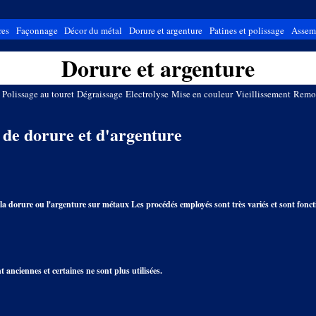
res
Façonnage
Décor du métal
Dorure et argenture
Patines et polissage
Assem
Dorure et argenture
Polissage au touret
Dégraissage
Electrolyse
Mise en couleur
Vieillissement
Remo
 de dorure et d'argenture
 la dorure ou l'argenture sur métaux Les procédés employés sont très variés et sont fonct
 anciennes et certaines ne sont plus utilisées.