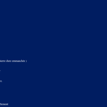
r (pierre dure emmanchée )
r
re.
evêtement