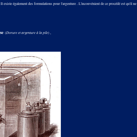
. Il existe également des formulations pour l'argenture . L'inconvénient de ce procédé est qu'il ne
yse
(
Dorure et argenture à la pile
) ,