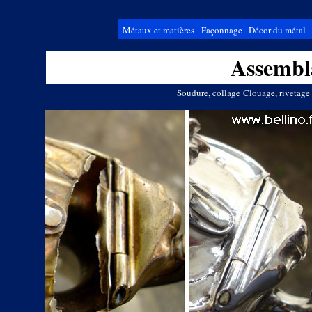
Métaux et matières
Façonnage
Décor du métal
Assembl
Soudure, collage
Clouage, rivetage